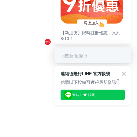
【新朋友】限時註冊優惠，只到
8/10！
回覆至 恆隆行
連結恆隆行LINE 官方帳號
點擊以下按鈕可獲得最新資訊👇
連結 LINE 帳號