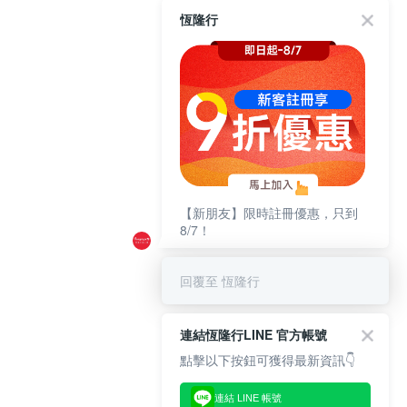
恆隆行
【新朋友】限時註冊優惠，只到
8/7！
回覆至 恆隆行
連結恆隆行LINE 官方帳號
點擊以下按鈕可獲得最新資訊👇
連結 LINE 帳號