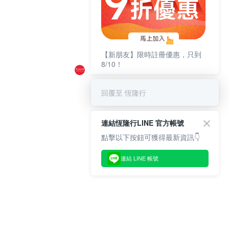
【新朋友】限時註冊優惠，只到
8/10！
回覆至 恆隆行
連結恆隆行LINE 官方帳號
點擊以下按鈕可獲得最新資訊👇
連結 LINE 帳號