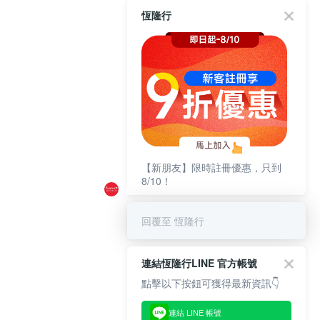
恆隆行
【新朋友】限時註冊優惠，只到
8/10！
回覆至 恆隆行
連結恆隆行LINE 官方帳號
點擊以下按鈕可獲得最新資訊👇
連結 LINE 帳號