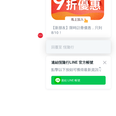
【新朋友】限時註冊優惠，只到
8/10！
回覆至 恆隆行
連結恆隆行LINE 官方帳號
點擊以下按鈕可獲得最新資訊👇
連結 LINE 帳號