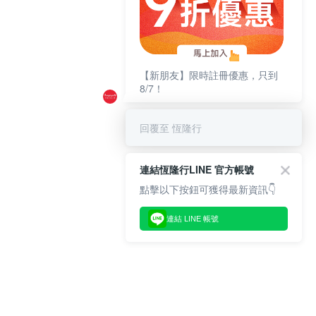
【新朋友】限時註冊優惠，只到
8/7！
回覆至 恆隆行
連結恆隆行LINE 官方帳號
點擊以下按鈕可獲得最新資訊👇
連結 LINE 帳號