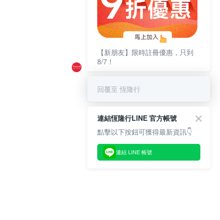
【新朋友】限時註冊優惠，只到
8/7！
回覆至 恆隆行
連結恆隆行LINE 官方帳號
點擊以下按鈕可獲得最新資訊👇
連結 LINE 帳號