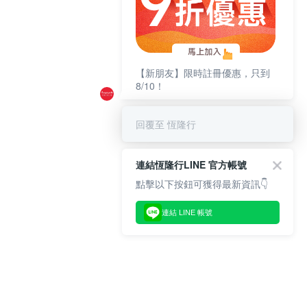
【新朋友】限時註冊優惠，只到
8/10！
回覆至 恆隆行
連結恆隆行LINE 官方帳號
點擊以下按鈕可獲得最新資訊👇
連結 LINE 帳號