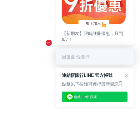
【新朋友】限時註冊優惠，只到
8/7！
回覆至 恆隆行
連結恆隆行LINE 官方帳號
點擊以下按鈕可獲得最新資訊👇
連結 LINE 帳號