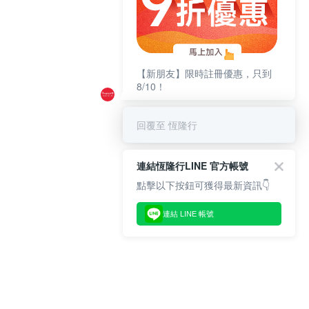
【新朋友】限時註冊優惠，只到
8/10！
回覆至 恆隆行
連結恆隆行LINE 官方帳號
點擊以下按鈕可獲得最新資訊👇
連結 LINE 帳號