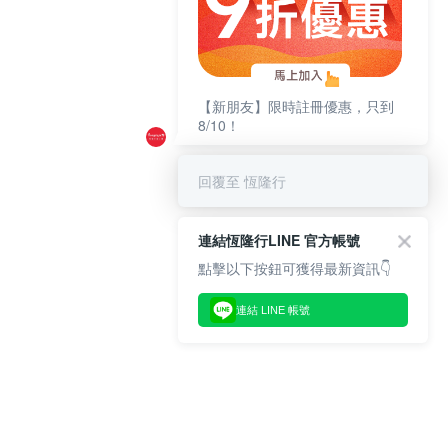
【新朋友】限時註冊優惠，只到
8/10！
回覆至 恆隆行
連結恆隆行LINE 官方帳號
點擊以下按鈕可獲得最新資訊👇
連結 LINE 帳號