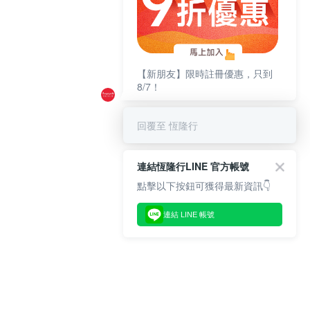
【新朋友】限時註冊優惠，只到
8/7！
回覆至 恆隆行
連結恆隆行LINE 官方帳號
點擊以下按鈕可獲得最新資訊👇
連結 LINE 帳號