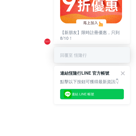
【新朋友】限時註冊優惠，只到
8/10！
回覆至 恆隆行
連結恆隆行LINE 官方帳號
點擊以下按鈕可獲得最新資訊👇
連結 LINE 帳號