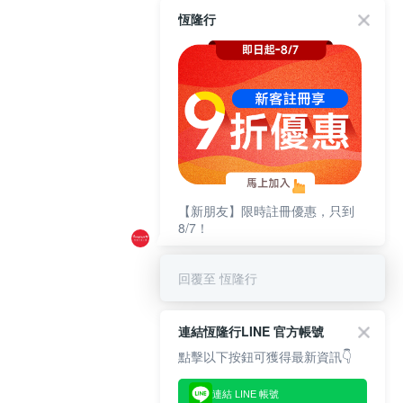
恆隆行
【新朋友】限時註冊優惠，只到
8/7！
回覆至 恆隆行
連結恆隆行LINE 官方帳號
點擊以下按鈕可獲得最新資訊👇
連結 LINE 帳號