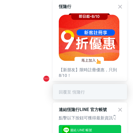
恆隆行
【新朋友】限時註冊優惠，只到
8/10！
回覆至 恆隆行
連結恆隆行LINE 官方帳號
點擊以下按鈕可獲得最新資訊👇
連結 LINE 帳號