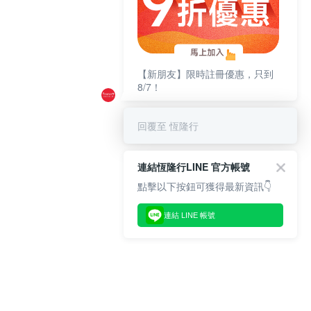
【新朋友】限時註冊優惠，只到
8/7！
回覆至 恆隆行
連結恆隆行LINE 官方帳號
點擊以下按鈕可獲得最新資訊👇
連結 LINE 帳號