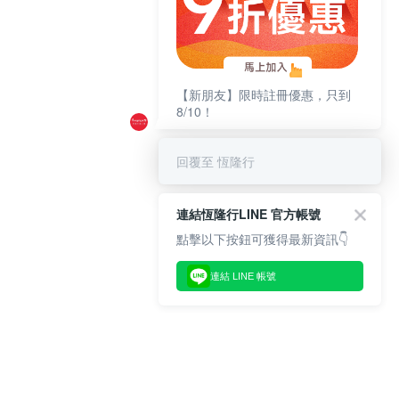
【新朋友】限時註冊優惠，只到
8/10！
回覆至 恆隆行
連結恆隆行LINE 官方帳號
點擊以下按鈕可獲得最新資訊👇
連結 LINE 帳號