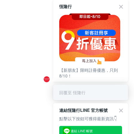
恆隆行
【新朋友】限時註冊優惠，只到
8/10！
回覆至 恆隆行
連結恆隆行LINE 官方帳號
點擊以下按鈕可獲得最新資訊👇
連結 LINE 帳號