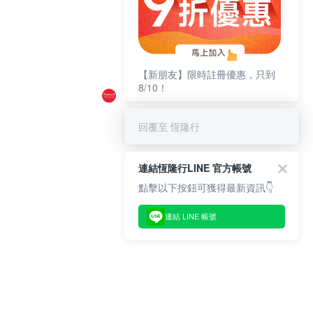
【新朋友】限時註冊優惠，只到
8/10！
回覆至 恆隆行
連結恆隆行LINE 官方帳號
點擊以下按鈕可獲得最新資訊👇
連結 LINE 帳號