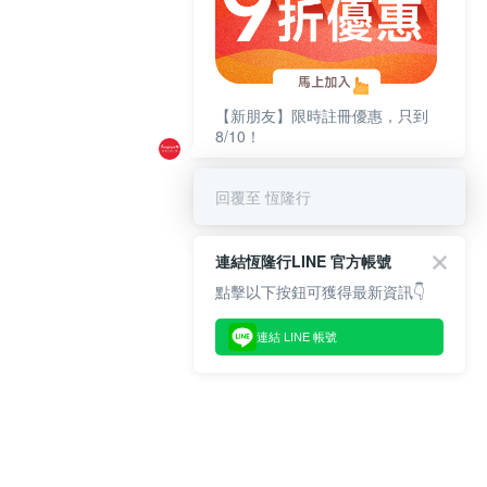
【新朋友】限時註冊優惠，只到
8/10！
回覆至 恆隆行
連結恆隆行LINE 官方帳號
點擊以下按鈕可獲得最新資訊👇
連結 LINE 帳號