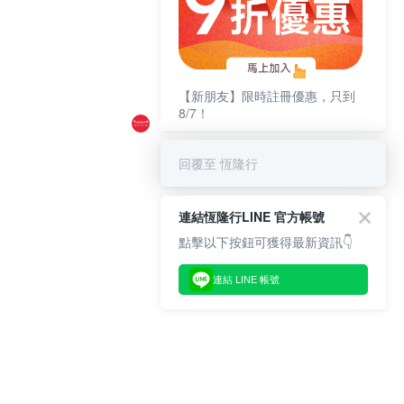
【新朋友】限時註冊優惠，只到
8/7！
回覆至 恆隆行
連結恆隆行LINE 官方帳號
點擊以下按鈕可獲得最新資訊👇
連結 LINE 帳號