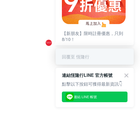
【新朋友】限時註冊優惠，只到
8/10！
回覆至 恆隆行
連結恆隆行LINE 官方帳號
點擊以下按鈕可獲得最新資訊👇
連結 LINE 帳號