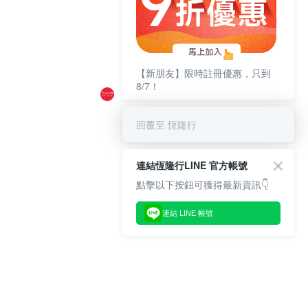
【新朋友】限時註冊優惠，只到
8/7！
回覆至 恆隆行
連結恆隆行LINE 官方帳號
點擊以下按鈕可獲得最新資訊👇
連結 LINE 帳號