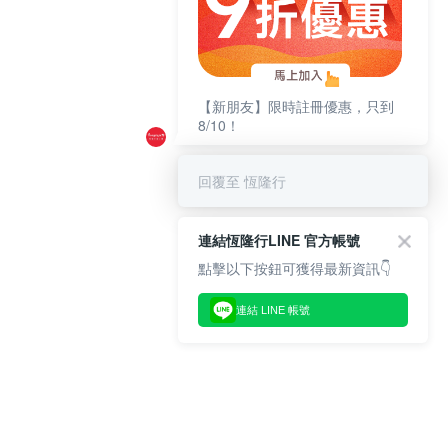
【新朋友】限時註冊優惠，只到
8/10！
回覆至 恆隆行
連結恆隆行LINE 官方帳號
點擊以下按鈕可獲得最新資訊👇
連結 LINE 帳號