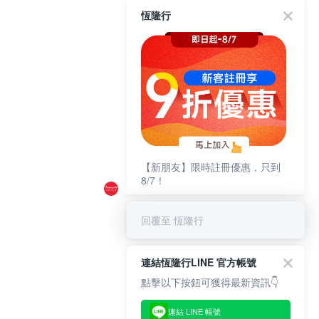
恆隆行
【新朋友】限時註冊優惠，只到
8/7！
回覆至 恆隆行
連結恆隆行LINE 官方帳號
點擊以下按鈕可獲得最新資訊👇
連結 LINE 帳號