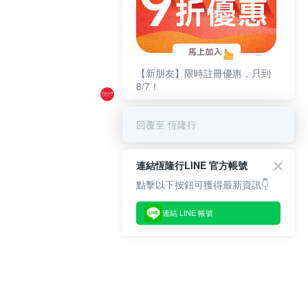
【新朋友】限時註冊優惠，只到
8/7！
回覆至 恆隆行
連結恆隆行LINE 官方帳號
點擊以下按鈕可獲得最新資訊👇
連結 LINE 帳號