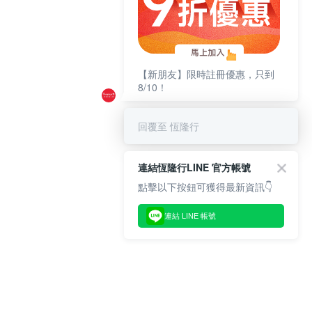
【新朋友】限時註冊優惠，只到
8/10！
回覆至 恆隆行
連結恆隆行LINE 官方帳號
點擊以下按鈕可獲得最新資訊👇
連結 LINE 帳號