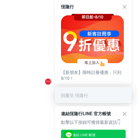
恆隆行
【新朋友】限時註冊優惠，只到
8/10！
回覆至 恆隆行
連結恆隆行LINE 官方帳號
點擊以下按鈕可獲得最新資訊👇
連結 LINE 帳號