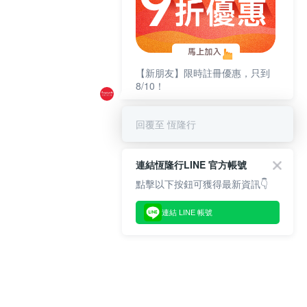
【新朋友】限時註冊優惠，只到
8/10！
回覆至 恆隆行
連結恆隆行LINE 官方帳號
點擊以下按鈕可獲得最新資訊👇
連結 LINE 帳號