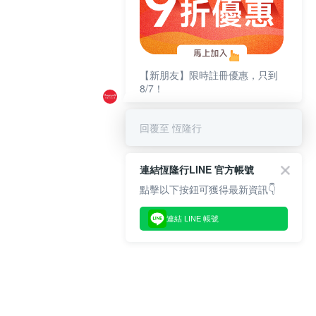
【新朋友】限時註冊優惠，只到
8/7！
回覆至 恆隆行
連結恆隆行LINE 官方帳號
點擊以下按鈕可獲得最新資訊👇
連結 LINE 帳號