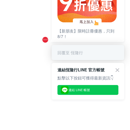
【新朋友】限時註冊優惠，只到
8/7！
回覆至 恆隆行
連結恆隆行LINE 官方帳號
點擊以下按鈕可獲得最新資訊👇
連結 LINE 帳號