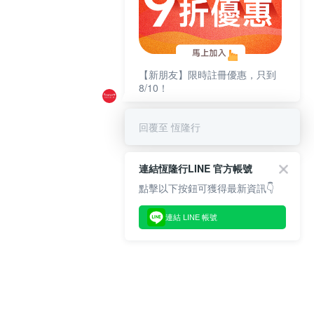
【新朋友】限時註冊優惠，只到
8/10！
回覆至 恆隆行
連結恆隆行LINE 官方帳號
點擊以下按鈕可獲得最新資訊👇
連結 LINE 帳號