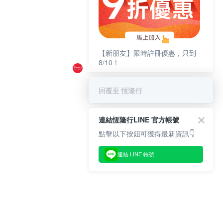
【新朋友】限時註冊優惠，只到
8/10！
回覆至 恆隆行
連結恆隆行LINE 官方帳號
點擊以下按鈕可獲得最新資訊👇
連結 LINE 帳號