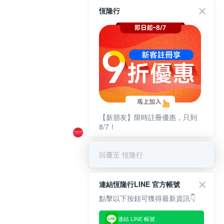
恆隆行
【新朋友】限時註冊優惠，只到
8/7！
回覆至 恆隆行
連結恆隆行LINE 官方帳號
點擊以下按鈕可獲得最新資訊👇
連結 LINE 帳號