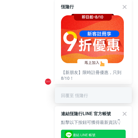
恆隆行
【新朋友】限時註冊優惠，只到
8/10！
回覆至 恆隆行
連結恆隆行LINE 官方帳號
點擊以下按鈕可獲得最新資訊👇
連結 LINE 帳號