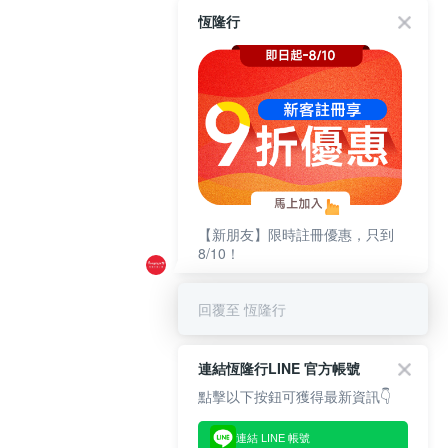
恆隆行
【新朋友】限時註冊優惠，只到
8/10！
回覆至 恆隆行
連結恆隆行LINE 官方帳號
點擊以下按鈕可獲得最新資訊👇
連結 LINE 帳號