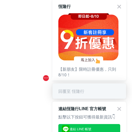
恆隆行
【新朋友】限時註冊優惠，只到
8/10！
回覆至 恆隆行
連結恆隆行LINE 官方帳號
點擊以下按鈕可獲得最新資訊👇
連結 LINE 帳號