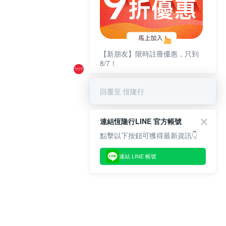
【新朋友】限時註冊優惠，只到
8/7！
回覆至 恆隆行
連結恆隆行LINE 官方帳號
點擊以下按鈕可獲得最新資訊👇
連結 LINE 帳號