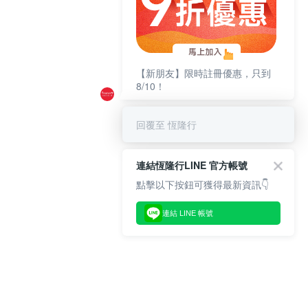
【新朋友】限時註冊優惠，只到
8/10！
回覆至 恆隆行
連結恆隆行LINE 官方帳號
點擊以下按鈕可獲得最新資訊👇
連結 LINE 帳號