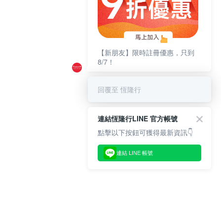
【新朋友】限時註冊優惠，只到
8/7！
回覆至 恆隆行
連結恆隆行LINE 官方帳號
點擊以下按鈕可獲得最新資訊👇
連結 LINE 帳號