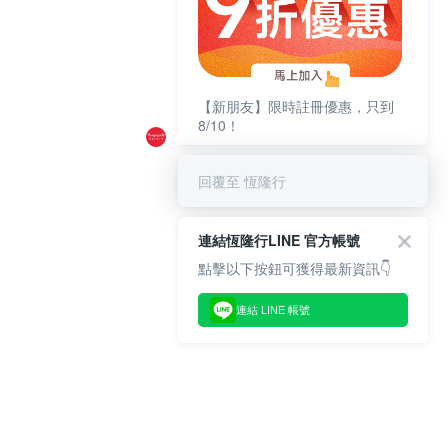
【新朋友】限時註冊優惠，只到
8/10！
回覆至 恆隆行
連結恆隆行LINE 官方帳號
點擊以下按鈕可獲得最新資訊👇
連結 LINE 帳號