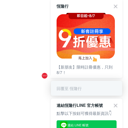
恆隆行
【新朋友】限時註冊優惠，只到
8/7！
回覆至 恆隆行
連結恆隆行LINE 官方帳號
點擊以下按鈕可獲得最新資訊👇
連結 LINE 帳號