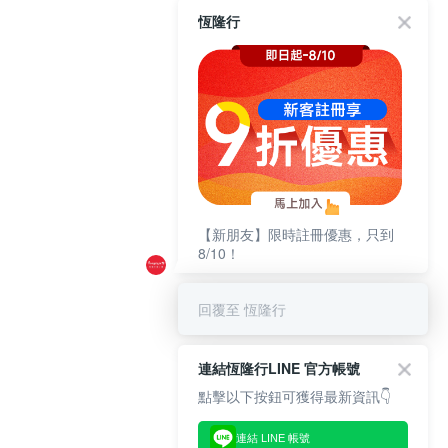
恆隆行
【新朋友】限時註冊優惠，只到
8/10！
回覆至 恆隆行
連結恆隆行LINE 官方帳號
點擊以下按鈕可獲得最新資訊👇
連結 LINE 帳號