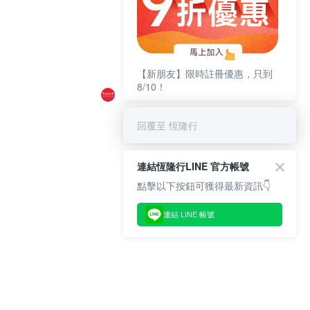
【新朋友】限時註冊優惠，只到
8/10！
回覆至 恆隆行
連結恆隆行LINE 官方帳號
點擊以下按鈕可獲得最新資訊👇
連結 LINE 帳號