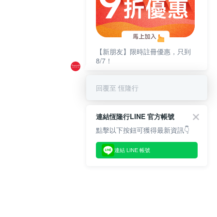
【新朋友】限時註冊優惠，只到
8/7！
回覆至 恆隆行
連結恆隆行LINE 官方帳號
點擊以下按鈕可獲得最新資訊👇
連結 LINE 帳號