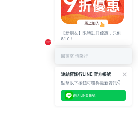
【新朋友】限時註冊優惠，只到
8/10！
回覆至 恆隆行
連結恆隆行LINE 官方帳號
點擊以下按鈕可獲得最新資訊👇
連結 LINE 帳號