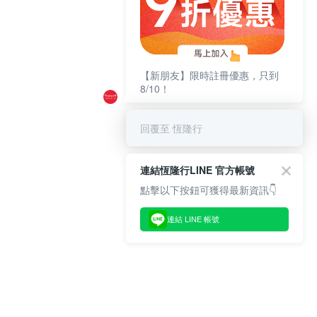
【新朋友】限時註冊優惠，只到
8/10！
回覆至 恆隆行
連結恆隆行LINE 官方帳號
點擊以下按鈕可獲得最新資訊👇
連結 LINE 帳號