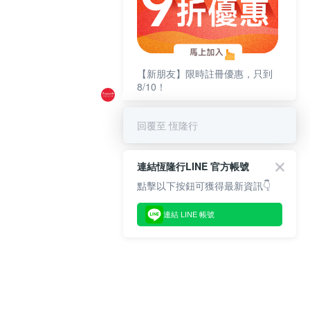
【新朋友】限時註冊優惠，只到
8/10！
回覆至 恆隆行
連結恆隆行LINE 官方帳號
點擊以下按鈕可獲得最新資訊👇
連結 LINE 帳號