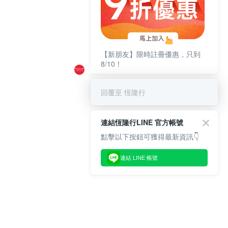
【新朋友】限時註冊優惠，只到
8/10！
回覆至 恆隆行
連結恆隆行LINE 官方帳號
點擊以下按鈕可獲得最新資訊👇
連結 LINE 帳號