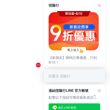
恆隆行
【新朋友】限時註冊優惠，只到
8/10！
回覆至 恆隆行
連結恆隆行LINE 官方帳號
點擊以下按鈕可獲得最新資訊👇
連結 LINE 帳號